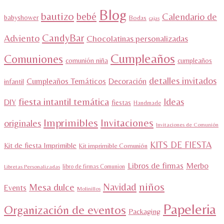
Blog
bautizo
bebé
Calendario de
babyshower
Bodas
cajas
CandyBar
Adviento
Chocolatinas personalizadas
Cumpleaños
Comuniones
comunión niña
cumpleaños
detalles invitados
Cumpleaños Temáticos
Decoración
infantil
fiesta intantil temática
Ideas
DIY
fiestas
Handmade
Imprimibles
Invitaciones
originales
Invitaciones de Comunión
KITS DE FIESTA
Kit de fiesta Imprimible
Kit imprimible Comunión
Libros de firmas
Merbo
libro de firmas Comunion
Libretas Personalizadas
niños
Navidad
Mesa dulce
Events
Molinillos
Papeleria
Organización de eventos
Packaging