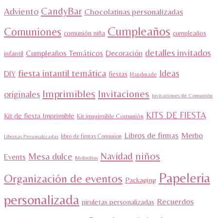
CandyBar
Adviento
Chocolatinas personalizadas
Cumpleaños
Comuniones
comunión niña
cumpleaños
detalles invitados
Cumpleaños Temáticos
Decoración
infantil
fiesta intantil temática
Ideas
DIY
fiestas
Handmade
Imprimibles
Invitaciones
originales
Invitaciones de Comunión
KITS DE FIESTA
Kit de fiesta Imprimible
Kit imprimible Comunión
Libros de firmas
Merbo
libro de firmas Comunion
Libretas Personalizadas
niños
Navidad
Mesa dulce
Events
Molinillos
Papeleria
Organización de eventos
Packaging
personalizada
Recuerdos
piruletas personalizadas