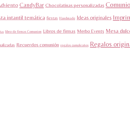
Comunio
CandyBar
Adviento
Chocolatinas personalizadas
Impri
sta intantil temática
Ideas originales
fiestas
Handmade
Mesa dulc
Libros de firmas
Merbo Events
libro de firmas Comunion
das
Regalos origin
Recuerdos comunión
nalizadas
regalos cumpleaños