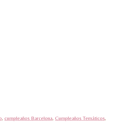
o
,
cumpleaños Barcelona
,
Cumpleaños Temáticos
,