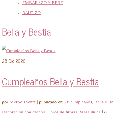
EMBARAZO Y BEBE
BAUTIZO
Bella y Bestia
28
Dic 2020
Cumpleaños Bella y Bestia
por
Merbo Events
|
publicado en:
30 cumpleaños
,
Bella y Be
Decoración con globos
,
Libros de firmas
,
Mesa dulce
|
0