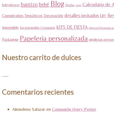
Blog
bautizo
bebé
Calendario de 
babyshower
Bodas
cajas
detalles invitados
fie
Cumpleaños Temáticos
Decoración
DIY
KITS DE FIESTA
Imprimible
Kit imprimible Comunión
Libretas Personaliza
Papeleria personalizada
Packaging
piruletas perso
Nuestro carrito de dulces
Comentarios recientes
Almudena Salazar
en
Comunión Harry Potter