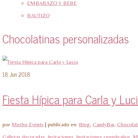
EMBARAZO Y BEBE
BAUTIZO
Chocolatinas personalizadas
18
Jun 2018
Fiesta Hípica para Carla y Luc
por
Merbo Events
|
publicado en:
Blog
,
CandyBar
,
Chocolati
Galletas decoradas
,
Invitaciones
,
Invitaciones cumpleaños
,
Me