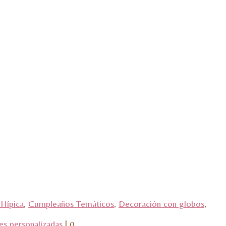
Hípica
,
Cumpleaños Temáticos
,
Decoración con globos
,
es personalizadas
|
0