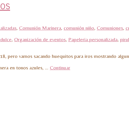
cos
alizadas
,
Comunión Marinera
,
comunión niño
,
Comuniones
,
c
dulce
,
Organización de eventos
,
Papeleria personalizada
,
piru
8, pero vamos sacando huequitos para iros mostrando algun
inera en tonos azules, …
Continuar