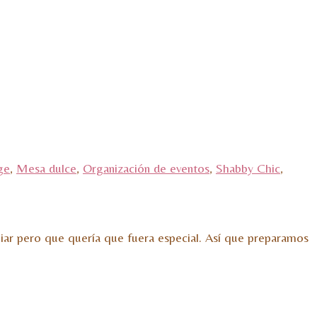
ge
,
Mesa dulce
,
Organización de eventos
,
Shabby Chic
,
iar pero que quería que fuera especial. Así que preparamos