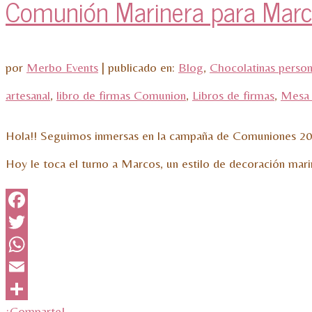
Comunión Marinera para Mar
por
Merbo Events
|
publicado en:
Blog
,
Chocolatinas person
artesanal
,
libro de firmas Comunion
,
Libros de firmas
,
Mesa 
Hola!! Seguimos inmersas en la campaña de Comuniones 201
Hoy le toca el turno a Marcos, un estilo de decoración mar
Facebook
Twitter
WhatsApp
Email
¡Comparte!