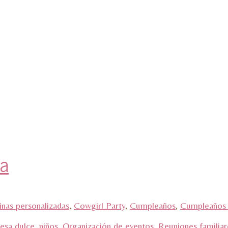
ia
nas personalizadas
,
Cowgirl Party
,
Cumpleaños
,
Cumpleaños 
sa dulce
,
niños
,
Organización de eventos
,
Reuniones familiar