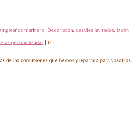
umpleaños marinero
,
Decoración
,
detalles invitados
,
jabón
letas personalizadas
|
0
as de las comuniones que hemos preparado para vosotros.