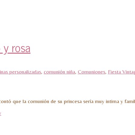
 y rosa
nas personalizadas
,
comunión niña
,
Comuniones
,
Fiesta Vinta
ontó que la comunión de su princesa sería muy intima y famil
r