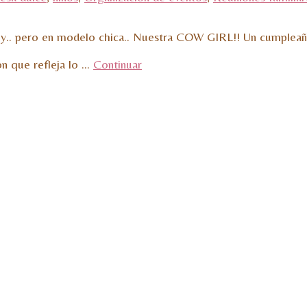
y.. pero en modelo chica.. Nuestra COW GIRL!! Un cumpleaños 
n que refleja lo …
Continuar