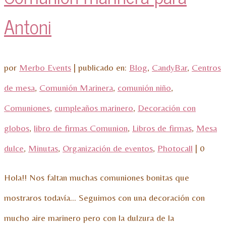
Antoni
por
Merbo Events
|
publicado en:
Blog
,
CandyBar
,
Centros
de mesa
,
Comunión Marinera
,
comunión niño
,
Comuniones
,
cumpleaños marinero
,
Decoración con
globos
,
libro de firmas Comunion
,
Libros de firmas
,
Mesa
dulce
,
Minutas
,
Organización de eventos
,
Photocall
|
0
Hola!! Nos faltan muchas comuniones bonitas que
mostraros todavía… Seguimos con una decoración con
mucho aire marinero pero con la dulzura de la