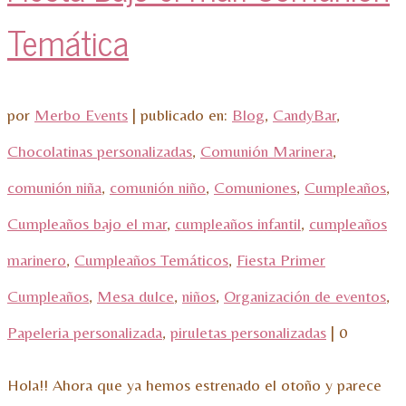
Temática
por
Merbo Events
|
publicado en:
Blog
,
CandyBar
,
Chocolatinas personalizadas
,
Comunión Marinera
,
comunión niña
,
comunión niño
,
Comuniones
,
Cumpleaños
,
Cumpleaños bajo el mar
,
cumpleaños infantil
,
cumpleaños
marinero
,
Cumpleaños Temáticos
,
Fiesta Primer
Cumpleaños
,
Mesa dulce
,
niños
,
Organización de eventos
,
Papeleria personalizada
,
piruletas personalizadas
|
0
Hola!! Ahora que ya hemos estrenado el otoño y parece