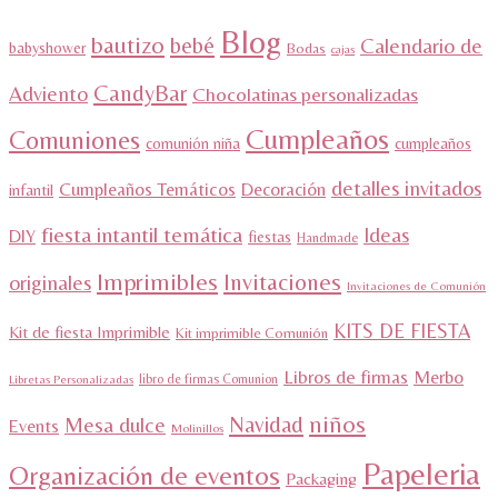
Blog
bautizo
bebé
Calendario de
babyshower
Bodas
cajas
CandyBar
Adviento
Chocolatinas personalizadas
Cumpleaños
Comuniones
comunión niña
cumpleaños
detalles invitados
Cumpleaños Temáticos
Decoración
infantil
fiesta intantil temática
Ideas
DIY
fiestas
Handmade
Imprimibles
Invitaciones
originales
Invitaciones de Comunión
KITS DE FIESTA
Kit de fiesta Imprimible
Kit imprimible Comunión
Libros de firmas
Merbo
libro de firmas Comunion
Libretas Personalizadas
niños
Navidad
Mesa dulce
Events
Molinillos
Papeleria
Organización de eventos
Packaging