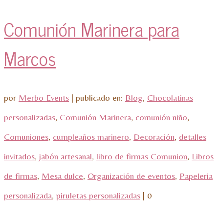
Comunión Marinera para
Marcos
por
Merbo Events
|
publicado en:
Blog
,
Chocolatinas
personalizadas
,
Comunión Marinera
,
comunión niño
,
Comuniones
,
cumpleaños marinero
,
Decoración
,
detalles
invitados
,
jabón artesanal
,
libro de firmas Comunion
,
Libros
de firmas
,
Mesa dulce
,
Organización de eventos
,
Papeleria
personalizada
,
piruletas personalizadas
|
0