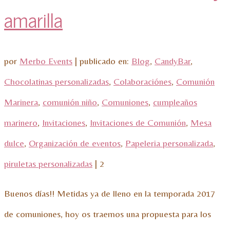
amarilla
por
Merbo Events
|
publicado en:
Blog
,
CandyBar
,
Chocolatinas personalizadas
,
Colaboraciónes
,
Comunión
Marinera
,
comunión niño
,
Comuniones
,
cumpleaños
marinero
,
Invitaciones
,
Invitaciones de Comunión
,
Mesa
dulce
,
Organización de eventos
,
Papeleria personalizada
,
piruletas personalizadas
|
2
Buenos días!! Metidas ya de lleno en la temporada 2017
de comuniones, hoy os traemos una propuesta para los