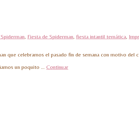
 Spiderman
,
Fiesta de Spiderman
,
fiesta intantil temática
,
Impr
rman que celebramos el pasado fin de semana con motivo de
señamos un poquito …
Continuar