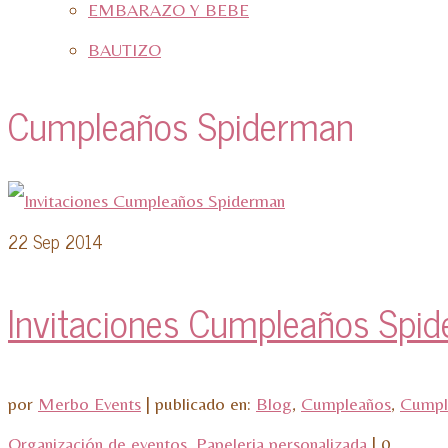
EMBARAZO Y BEBE
BAUTIZO
Cumpleaños Spiderman
22
Sep 2014
Invitaciones Cumpleaños Spi
por
Merbo Events
|
publicado en:
Blog
,
Cumpleaños
,
Cumpl
Organización de eventos
,
Papeleria personalizada
|
0