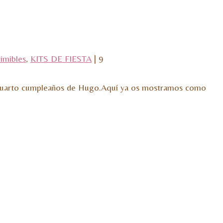
imibles
,
KITS DE FIESTA
|
9
l cuarto cumpleaños de Hugo.Aquí ya os mostramos como