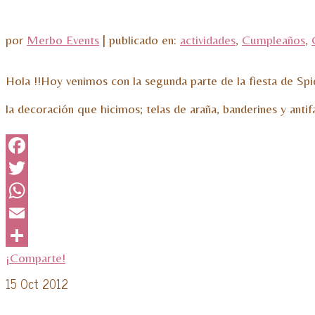
por
Merbo Events
|
publicado en:
actividades
,
Cumpleaños
,
Hola !!Hoy venimos con la segunda parte de la fiesta de Sp
la decoración que hicimos; telas de araña, banderines y anti
Facebook
Twitter
WhatsApp
Email
¡Comparte!
15
Oct 2012