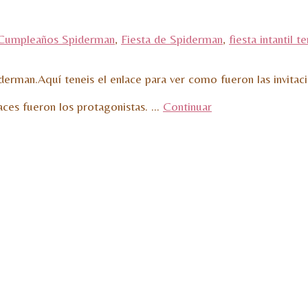
Cumpleaños Spiderman
,
Fiesta de Spiderman
,
fiesta intantil t
iderman.Aquí teneis el enlace para ver como fueron las invit
faces fueron los protagonistas. …
Continuar