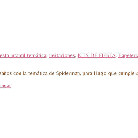
iesta intantil temática
,
Invitaciones
,
KITS DE FIESTA
,
Papeleri
eaños con la temática de Spiderman, para Hugo que cumple 4
inuar