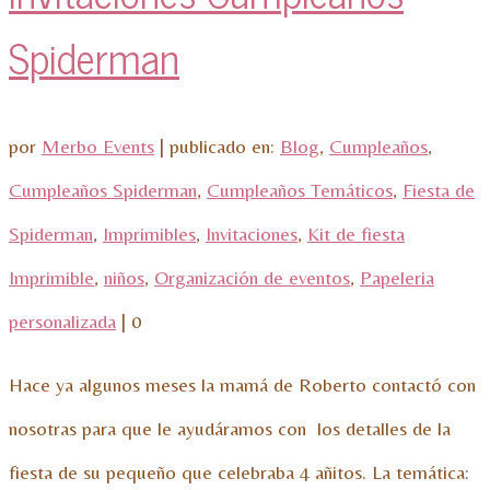
Spiderman
por
Merbo Events
|
publicado en:
Blog
,
Cumpleaños
,
Cumpleaños Spiderman
,
Cumpleaños Temáticos
,
Fiesta de
Spiderman
,
Imprimibles
,
Invitaciones
,
Kit de fiesta
Imprimible
,
niños
,
Organización de eventos
,
Papeleria
personalizada
|
0
Hace ya algunos meses la mamá de Roberto contactó con
nosotras para que le ayudáramos con los detalles de la
fiesta de su pequeño que celebraba 4 añitos. La temática: