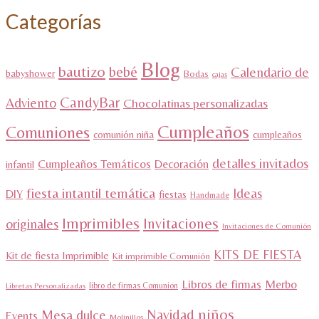
Categorías
Blog
bautizo
bebé
Calendario de
babyshower
Bodas
cajas
CandyBar
Adviento
Chocolatinas personalizadas
Cumpleaños
Comuniones
comunión niña
cumpleaños
detalles invitados
Cumpleaños Temáticos
Decoración
infantil
fiesta intantil temática
Ideas
DIY
fiestas
Handmade
Imprimibles
Invitaciones
originales
Invitaciones de Comunión
KITS DE FIESTA
Kit de fiesta Imprimible
Kit imprimible Comunión
Libros de firmas
Merbo
libro de firmas Comunion
Libretas Personalizadas
niños
Navidad
Mesa dulce
Events
Molinillos