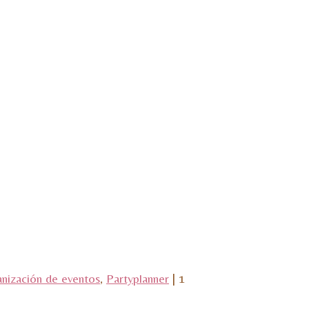
nización de eventos
,
Partyplanner
|
1