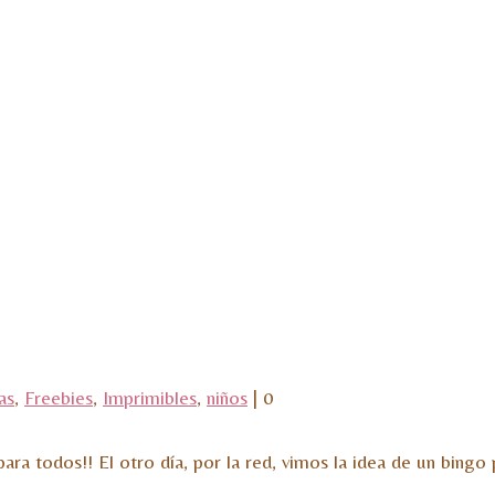
as
,
Freebies
,
Imprimibles
,
niños
|
0
 todos!! El otro día, por la red, vimos la idea de un bingo p