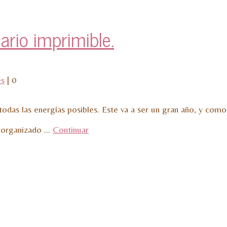
ario imprimible.
es
|
0
as las energías posibles. Este va a ser un gran año, y como 
á organizado …
Continuar