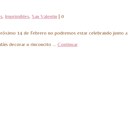
es
,
Imprimibles
,
San Valentin
|
0
El próximo 14 de Febrero no podremos estar celebrando junt
dáis decorar u rinconcito …
Continuar