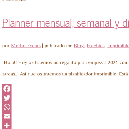
Planner mensual, semanal y di
por
Merbo Events
|
publicado en:
Blog
,
Freebies
,
Imprimibl
Hola!! Hoy os traemos un regalito para empezar 2021 con tod
tareas… Así que os traemos un planificador imprimible. Est
Facebook
Twitter
WhatsApp
Email