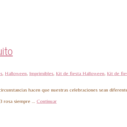
uito
es
,
Halloween
,
Imprimibles
,
Kit de fiesta Halloween
,
Kit de fi
cunstancias hacen que nuestras celebraciones sean diferentes,
 El rosa siempre …
Continuar