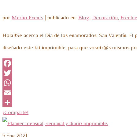
por
Merbo Events
|
publicado en:
Blog
,
Decoración
,
Freebi
Hola!!Se acerca el Día de los enamorados: San Valentín. 
diseñado este kit imprimible, para que vosotr@s mismos po
Facebook
Twitter
WhatsApp
Email
¡Comparte!
5
Ene 2021