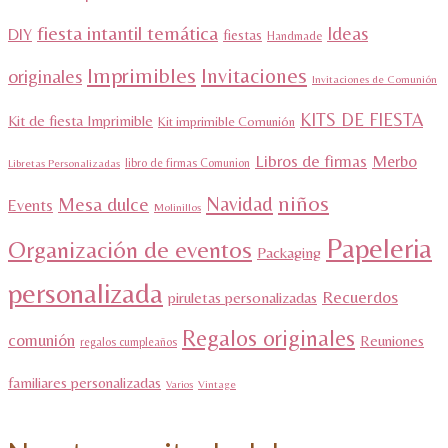
fiesta intantil temática
Ideas
DIY
fiestas
Handmade
Imprimibles
Invitaciones
originales
Invitaciones de Comunión
KITS DE FIESTA
Kit de fiesta Imprimible
Kit imprimible Comunión
Libros de firmas
Merbo
libro de firmas Comunion
Libretas Personalizadas
niños
Navidad
Mesa dulce
Events
Molinillos
Papeleria
Organización de eventos
Packaging
personalizada
Recuerdos
piruletas personalizadas
Regalos originales
comunión
Reuniones
regalos cumpleaños
familiares personalizadas
Varios
Vintage