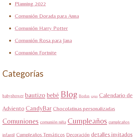
Planning 2022
Comunión Dorada para Anna
Comunión Harry Potter
Comunión Rosa para Jana
Comunión Fortnite
Categorías
Blog
bautizo
bebé
Calendario de
babyshower
Bodas
cajas
CandyBar
Adviento
Chocolatinas personalizadas
Cumpleaños
Comuniones
comunión niña
cumpleaños
detalles invitados
Cumpleaños Temáticos
Decoración
infantil