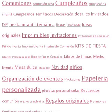
Cumpleaños
Comuniones
comunión niña
cumpleaños
detalles invitados
Cumpleaños Temáticos
Decoración
infantil
fiesta intantil temática
Ideas
DIY
fiestas
Handmade
Imprimibles
Invitaciones
originales
Invitaciones de Comunión
KITS DE FIESTA
Kit de fiesta Imprimible
Kit imprimible Comunión
Libros de firmas
Merbo
libro de firmas Comunion
Libretas Personalizadas
niños
Navidad
Mesa dulce
Events
Molinillos
Papeleria
Organización de eventos
Packaging
personalizada
Recuerdos
piruletas personalizadas
Regalos originales
comunión
Reuniones
regalos cumpleaños
familiares personalizadas
Varios