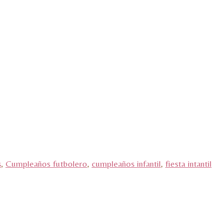
s
,
Cumpleaños futbolero
,
cumpleaños infantil
,
fiesta intantil