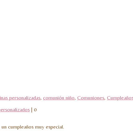
nas personalizadas
,
comunión niño
,
Comuniones
,
Cumpleaño
ersonalizados
|
0
 un cumpleaños muy especial.