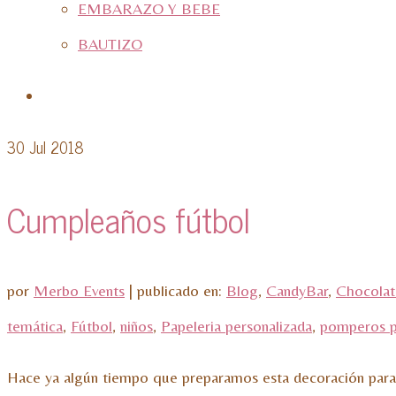
EMBARAZO Y BEBE
BAUTIZO
30
Jul 2018
Cumpleaños fútbol
por
Merbo Events
|
publicado en:
Blog
,
CandyBar
,
Chocolati
temática
,
Fútbol
,
niños
,
Papeleria personalizada
,
pomperos p
Hace ya algún tiempo que preparamos esta decoración para