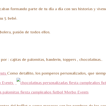
 acaban formando parte de tu día a día con sus historias y
su 5 bebé.
bolera, pasión de todos ellos.
or : cajitas de palomitas, banderin, toppers , chocolatinas..
Como detallito, los pomperos personalizados, que siempr
imentos del buffet o como meseros con los nombres de los co