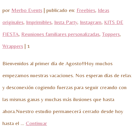
por
Merbo Events
|
publicado en:
Freebies
,
Ideas
originales
,
Imprimibles
,
Insta Party
,
Instagram
,
KITS DE
FIESTA
,
Reuniones familiares personalizadas
,
Toppers
,
Wrappers
|
1
Bienvenidos al primer día de Agosto!!Hoy muchos
empezamos nuestras vacaciones. Nos esperan días de relax
y desconexión cogiendo fuerzas para seguir creando con
las mismas ganas y muchas más ilusiones que hasta
ahora.Nuestro estudio permanecerá cerrado desde hoy
hasta el …
Continuar