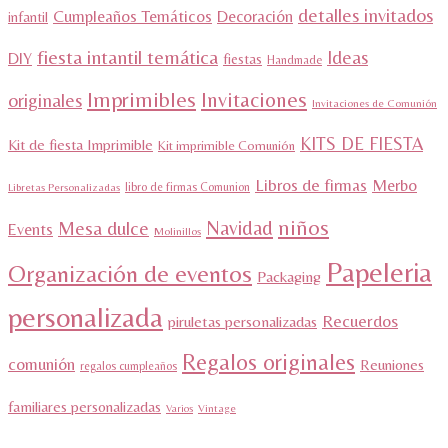
detalles invitados
Cumpleaños Temáticos
Decoración
infantil
fiesta intantil temática
Ideas
DIY
fiestas
Handmade
Imprimibles
Invitaciones
originales
Invitaciones de Comunión
KITS DE FIESTA
Kit de fiesta Imprimible
Kit imprimible Comunión
Libros de firmas
Merbo
libro de firmas Comunion
Libretas Personalizadas
niños
Navidad
Mesa dulce
Events
Molinillos
Papeleria
Organización de eventos
Packaging
personalizada
Recuerdos
piruletas personalizadas
Regalos originales
comunión
Reuniones
regalos cumpleaños
familiares personalizadas
Varios
Vintage