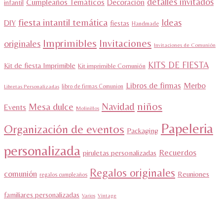
detalles invitados
Cumpleaños Temáticos
Decoración
infantil
fiesta intantil temática
Ideas
DIY
fiestas
Handmade
Imprimibles
Invitaciones
originales
Invitaciones de Comunión
KITS DE FIESTA
Kit de fiesta Imprimible
Kit imprimible Comunión
Libros de firmas
Merbo
libro de firmas Comunion
Libretas Personalizadas
niños
Navidad
Mesa dulce
Events
Molinillos
Papeleria
Organización de eventos
Packaging
personalizada
Recuerdos
piruletas personalizadas
Regalos originales
comunión
Reuniones
regalos cumpleaños
familiares personalizadas
Varios
Vintage