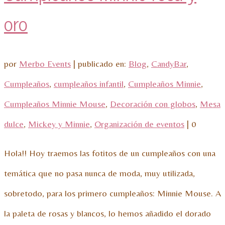
oro
por
Merbo Events
|
publicado en:
Blog
,
CandyBar
,
Cumpleaños
,
cumpleaños infantil
,
Cumpleaños Minnie
,
Cumpleaños Minnie Mouse
,
Decoración con globos
,
Mesa
dulce
,
Mickey y Minnie
,
Organización de eventos
|
0
Hola!! Hoy traemos las fotitos de un cumpleaños con una
temática que no pasa nunca de moda, muy utilizada,
sobretodo, para los primero cumpleaños: Minnie Mouse. A
la paleta de rosas y blancos, lo hemos añadido el dorado