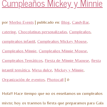
Cumpleaños Mickey y Minnie
por
Merbo Events
|
publicado en:
Blog
,
CandyBar
,
catering
,
Chocolatinas personalizadas
,
Cumpleaños
,
cumpleaños infantil
,
Cumpleaños Mickey Mouse
,
Cumpleaños Minnie
,
Cumpleaños Minnie Mouse
,
Cumpleaños Temáticos
,
Fiesta de Minnie Maouse
,
fiesta
intantil temática
,
Mesa dulce
,
Mickey y Minnie
,
Organización de eventos
,
Photocall
|
0
Hola!! Hace tiempo que no os enseñamos un cumpleaños
mixto; hoy os traemos la fiesta que preparamos para Gala