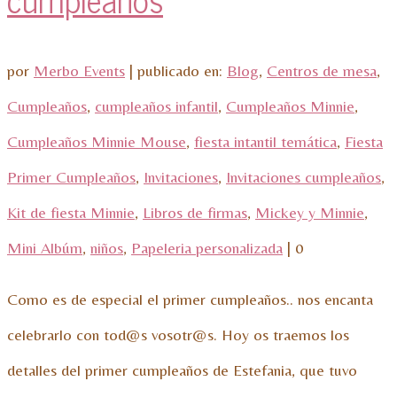
por
Merbo Events
|
publicado en:
Blog
,
Centros de mesa
,
Cumpleaños
,
cumpleaños infantil
,
Cumpleaños Minnie
,
Cumpleaños Minnie Mouse
,
fiesta intantil temática
,
Fiesta
Primer Cumpleaños
,
Invitaciones
,
Invitaciones cumpleaños
,
Kit de fiesta Minnie
,
Libros de firmas
,
Mickey y Minnie
,
Mini Albúm
,
niños
,
Papeleria personalizada
|
0
Como es de especial el primer cumpleaños.. nos encanta
celebrarlo con tod@s vosotr@s. Hoy os traemos los
detalles del primer cumpleaños de Estefania, que tuvo