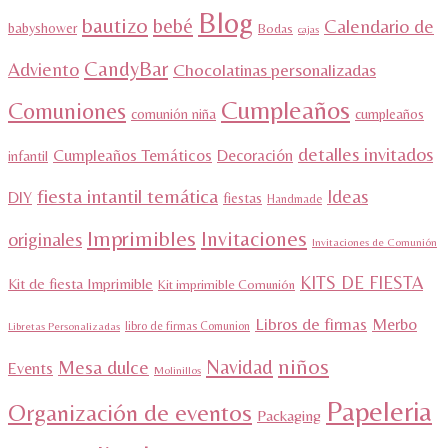
Blog
bautizo
bebé
Calendario de
babyshower
Bodas
cajas
CandyBar
Adviento
Chocolatinas personalizadas
Cumpleaños
Comuniones
comunión niña
cumpleaños
detalles invitados
Cumpleaños Temáticos
Decoración
infantil
fiesta intantil temática
Ideas
DIY
fiestas
Handmade
Imprimibles
Invitaciones
originales
Invitaciones de Comunión
KITS DE FIESTA
Kit de fiesta Imprimible
Kit imprimible Comunión
Libros de firmas
Merbo
libro de firmas Comunion
Libretas Personalizadas
niños
Navidad
Mesa dulce
Events
Molinillos
Papeleria
Organización de eventos
Packaging