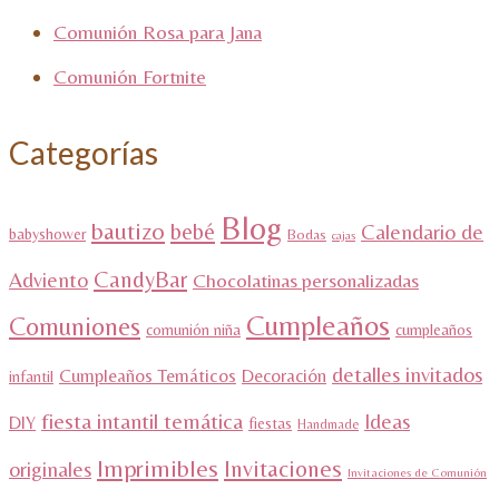
Comunión Rosa para Jana
Comunión Fortnite
Categorías
Blog
bautizo
bebé
Calendario de
babyshower
Bodas
cajas
CandyBar
Adviento
Chocolatinas personalizadas
Cumpleaños
Comuniones
comunión niña
cumpleaños
detalles invitados
Cumpleaños Temáticos
Decoración
infantil
fiesta intantil temática
Ideas
DIY
fiestas
Handmade
Imprimibles
Invitaciones
originales
Invitaciones de Comunión