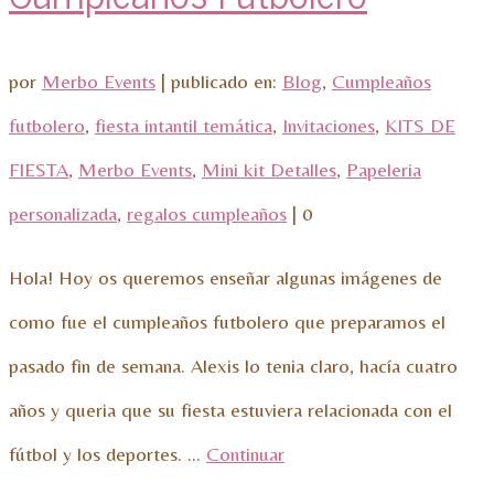
por
Merbo Events
|
publicado en:
Blog
,
Cumpleaños
futbolero
,
fiesta intantil temática
,
Invitaciones
,
KITS DE
FIESTA
,
Merbo Events
,
Mini kit Detalles
,
Papeleria
personalizada
,
regalos cumpleaños
|
0
Hola! Hoy os queremos enseñar algunas imágenes de
como fue el cumpleaños futbolero que preparamos el
pasado fin de semana. Alexis lo tenia claro, hacía cuatro
años y queria que su fiesta estuviera relacionada con el
fútbol y los deportes. …
Continuar