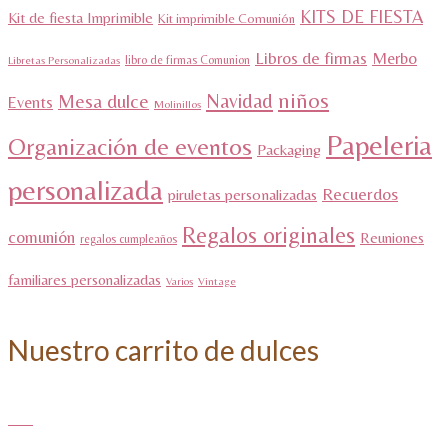
KITS DE FIESTA
Kit de fiesta Imprimible
Kit imprimible Comunión
Libros de firmas
Merbo
libro de firmas Comunion
Libretas Personalizadas
niños
Navidad
Mesa dulce
Events
Molinillos
Papeleria
Organización de eventos
Packaging
personalizada
Recuerdos
piruletas personalizadas
Regalos originales
comunión
Reuniones
regalos cumpleaños
familiares personalizadas
Varios
Vintage
Nuestro carrito de dulces