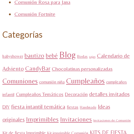
Comunión Rosa para Jana
Comunión Fortnite
Categorías
Blog
bautizo
bebé
Calendario de
babyshower
Bodas
cajas
CandyBar
Adviento
Chocolatinas personalizadas
Cumpleaños
Comuniones
comunión niña
cumpleaños
detalles invitados
Cumpleaños Temáticos
Decoración
infantil
fiesta intantil temática
Ideas
DIY
fiestas
Handmade
Imprimibles
Invitaciones
originales
Invitaciones de Comunión
KITS DE FIESTA
Kit de fiesta Imprimible
Kit imprimible Comunión