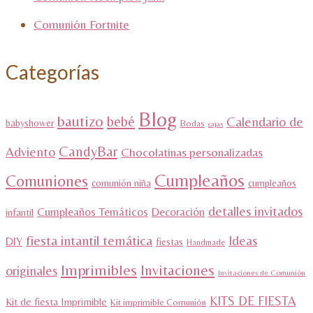
Comunión Fortnite
Categorías
Blog
bautizo
bebé
Calendario de
babyshower
Bodas
cajas
CandyBar
Adviento
Chocolatinas personalizadas
Cumpleaños
Comuniones
comunión niña
cumpleaños
detalles invitados
Cumpleaños Temáticos
Decoración
infantil
fiesta intantil temática
Ideas
DIY
fiestas
Handmade
Imprimibles
Invitaciones
originales
Invitaciones de Comunión
KITS DE FIESTA
Kit de fiesta Imprimible
Kit imprimible Comunión