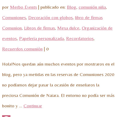
por
Merbo Events
|
publicado en:
Blog
,
comunión niña
,
Comuniones
,
Decoración con globos
,
libro de firmas
Comunion
,
Libros de firmas
,
Mesa dulce
,
Organización de
eventos
,
Papeleria personalizada
,
Recordatorios
,
Recuerdos comunión
|
0
Hola!Nos quedan aún muchos eventos por mostraros en el
blog, pero ya metidas en las reservas de Comuniones 2020
no podíamos dejar pasar la ocasión de enseñaros la
preciosa Comunión de Naiara. El entorno no podía ser más
bonito y …
Continuar