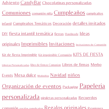
CandyBar
Adviento
Chocolatinas personalizadas
Cumpleaños
Comuniones
comunión niña
cumpleaños
detalles invitados
Cumpleaños Temáticos
Decoración
infantil
fiesta intantil temática
Ideas
DIY
fiestas
Handmade
Imprimibles
Invitaciones
originales
Invitaciones de Comunión
KITS DE FIESTA
Kit de fiesta Imprimible
Kit imprimible Comunión
Libros de firmas
Merbo
libro de firmas Comunion
Libretas Personalizadas
niños
Navidad
Mesa dulce
Events
Molinillos
Papeleria
Organización de eventos
Packaging
personalizada
Recuerdos
piruletas personalizadas
Regalos originales
comunión
Reuniones
regalos cumpleaños