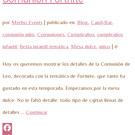
por
Merbo Events
|
publicado en:
Blog
,
CandyBar
,
comunión niño
,
Comuniones
,
Cumpleaños
,
cumpleaños
infantil
,
fiesta intantil temática
,
Mesa dulce
,
niños
|
0
Hoy os queremos mostrar los detalles de la Comunión de
Leo, decorada con la temática de Fortnite, que tanto ha
gustado en esta temporada. Empezamos por la mesa
dulce: No le faltó detalle: todo tipo de cajitas llenas de
detalles …
Continuar