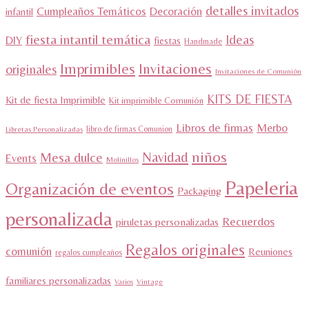
detalles invitados
Cumpleaños Temáticos
Decoración
infantil
fiesta intantil temática
Ideas
DIY
fiestas
Handmade
Imprimibles
Invitaciones
originales
Invitaciones de Comunión
KITS DE FIESTA
Kit de fiesta Imprimible
Kit imprimible Comunión
Libros de firmas
Merbo
libro de firmas Comunion
Libretas Personalizadas
niños
Navidad
Mesa dulce
Events
Molinillos
Papeleria
Organización de eventos
Packaging
personalizada
Recuerdos
piruletas personalizadas
Regalos originales
comunión
Reuniones
regalos cumpleaños
familiares personalizadas
Varios
Vintage