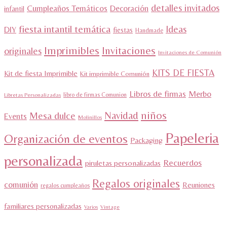
detalles invitados
Cumpleaños Temáticos
Decoración
infantil
fiesta intantil temática
Ideas
DIY
fiestas
Handmade
Imprimibles
Invitaciones
originales
Invitaciones de Comunión
KITS DE FIESTA
Kit de fiesta Imprimible
Kit imprimible Comunión
Libros de firmas
Merbo
libro de firmas Comunion
Libretas Personalizadas
niños
Navidad
Mesa dulce
Events
Molinillos
Papeleria
Organización de eventos
Packaging
personalizada
Recuerdos
piruletas personalizadas
Regalos originales
comunión
Reuniones
regalos cumpleaños
familiares personalizadas
Varios
Vintage