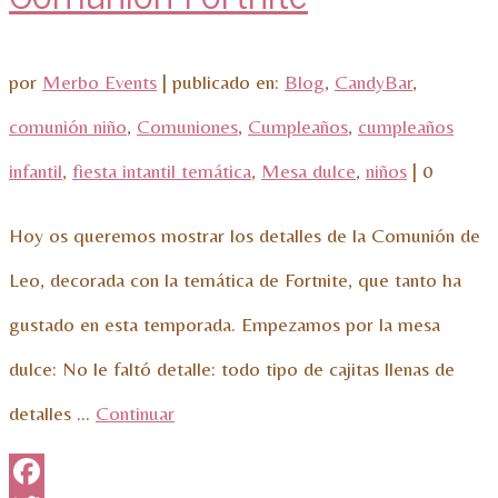
por
Merbo Events
|
publicado en:
Blog
,
CandyBar
,
comunión niño
,
Comuniones
,
Cumpleaños
,
cumpleaños
infantil
,
fiesta intantil temática
,
Mesa dulce
,
niños
|
0
Hoy os queremos mostrar los detalles de la Comunión de
Leo, decorada con la temática de Fortnite, que tanto ha
gustado en esta temporada. Empezamos por la mesa
dulce: No le faltó detalle: todo tipo de cajitas llenas de
detalles …
Continuar