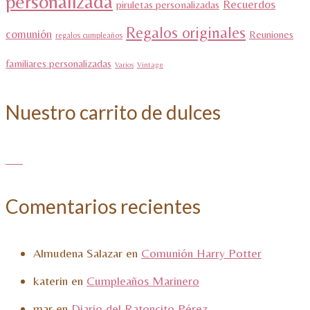
personalizada
Recuerdos
piruletas personalizadas
Regalos originales
comunión
Reuniones
regalos cumpleaños
familiares personalizadas
Varios
Vintage
Nuestro carrito de dulces
Comentarios recientes
Almudena Salazar
en
Comunión Harry Potter
katerin
en
Cumpleaños Marinero
mar
en
Diario del Ratoncito Pérez