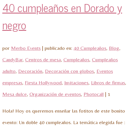
40 cumpleaños en Dorado y
negro
por
Merbo Events
|
publicado en:
40 Cumpleaños
,
Blog
,
CandyBar
,
Centros de mesa
,
Cumpleaños
,
Cumpleaños
adulto
,
Decoración
,
Decoración con globos
,
Eventos
empresas
,
Fiesta Hollywood
,
Invitaciones
,
Libros de firmas
,
Mesa dulce
,
Organización de eventos
,
Photocall
|
1
Hola! Hoy os queremos enseñar las fotitos de este bonito
evento: Un doble 40 cumpleaños. La temática elegida fue :