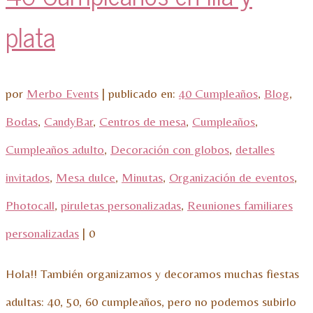
plata
por
Merbo Events
|
publicado en:
40 Cumpleaños
,
Blog
,
Bodas
,
CandyBar
,
Centros de mesa
,
Cumpleaños
,
Cumpleaños adulto
,
Decoración con globos
,
detalles
invitados
,
Mesa dulce
,
Minutas
,
Organización de eventos
,
Photocall
,
piruletas personalizadas
,
Reuniones familiares
personalizadas
|
0
Hola!! También organizamos y decoramos muchas fiestas
adultas: 40, 50, 60 cumpleaños, pero no podemos subirlo