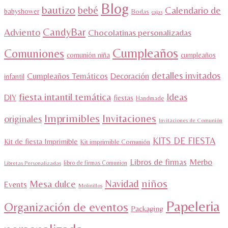
Blog
bautizo
bebé
Calendario de
babyshower
Bodas
cajas
CandyBar
Adviento
Chocolatinas personalizadas
Cumpleaños
Comuniones
comunión niña
cumpleaños
detalles invitados
Cumpleaños Temáticos
Decoración
infantil
fiesta intantil temática
Ideas
DIY
fiestas
Handmade
Imprimibles
Invitaciones
originales
Invitaciones de Comunión
KITS DE FIESTA
Kit de fiesta Imprimible
Kit imprimible Comunión
Libros de firmas
Merbo
libro de firmas Comunion
Libretas Personalizadas
niños
Navidad
Mesa dulce
Events
Molinillos
Papeleria
Organización de eventos
Packaging