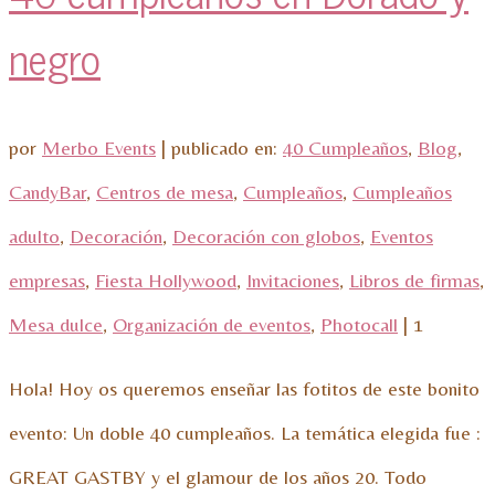
negro
por
Merbo Events
|
publicado en:
40 Cumpleaños
,
Blog
,
CandyBar
,
Centros de mesa
,
Cumpleaños
,
Cumpleaños
adulto
,
Decoración
,
Decoración con globos
,
Eventos
empresas
,
Fiesta Hollywood
,
Invitaciones
,
Libros de firmas
,
Mesa dulce
,
Organización de eventos
,
Photocall
|
1
Hola! Hoy os queremos enseñar las fotitos de este bonito
evento: Un doble 40 cumpleaños. La temática elegida fue :
GREAT GASTBY y el glamour de los años 20. Todo