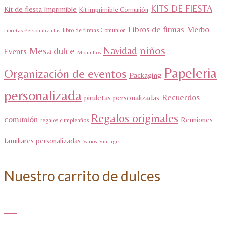
KITS DE FIESTA
Kit de fiesta Imprimible
Kit imprimible Comunión
Libros de firmas
Merbo
libro de firmas Comunion
Libretas Personalizadas
niños
Navidad
Mesa dulce
Events
Molinillos
Papeleria
Organización de eventos
Packaging
personalizada
Recuerdos
piruletas personalizadas
Regalos originales
comunión
Reuniones
regalos cumpleaños
familiares personalizadas
Varios
Vintage
Nuestro carrito de dulces