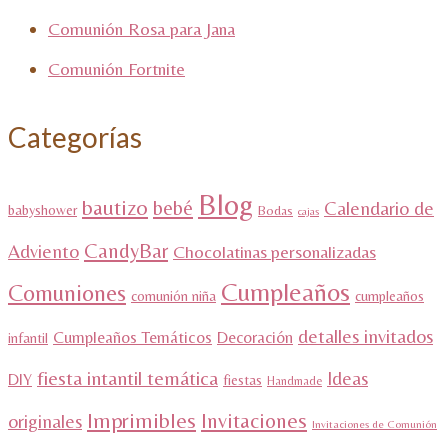
Comunión Rosa para Jana
Comunión Fortnite
Categorías
Blog
bautizo
bebé
Calendario de
babyshower
Bodas
cajas
CandyBar
Adviento
Chocolatinas personalizadas
Cumpleaños
Comuniones
comunión niña
cumpleaños
detalles invitados
Cumpleaños Temáticos
Decoración
infantil
fiesta intantil temática
Ideas
DIY
fiestas
Handmade
Imprimibles
Invitaciones
originales
Invitaciones de Comunión