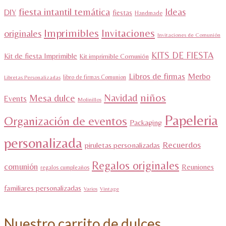
fiesta intantil temática
Ideas
DIY
fiestas
Handmade
Imprimibles
Invitaciones
originales
Invitaciones de Comunión
KITS DE FIESTA
Kit de fiesta Imprimible
Kit imprimible Comunión
Libros de firmas
Merbo
libro de firmas Comunion
Libretas Personalizadas
niños
Navidad
Mesa dulce
Events
Molinillos
Papeleria
Organización de eventos
Packaging
personalizada
Recuerdos
piruletas personalizadas
Regalos originales
comunión
Reuniones
regalos cumpleaños
familiares personalizadas
Varios
Vintage
Nuestro carrito de dulces