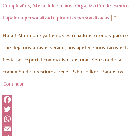
Cumpleaños
,
Mesa dulce
,
niños
,
Organización de eventos
,
Papeleria personalizada
,
piruletas personalizadas
|
0
Hola!! Ahora que ya hemos estrenado el otoño y parece
que dejamos atrás el verano, nos apetece mostraros esta
fiesta tan especial con motivos del mar. Se trata de la
comunión de los primos Irene, Pablo e Íker. Para ellos …
Continuar
Facebook
Twitter
WhatsApp