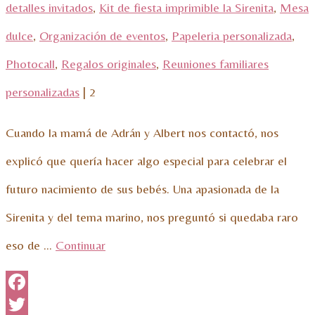
detalles invitados
,
Kit de fiesta imprimible la Sirenita
,
Mesa
dulce
,
Organización de eventos
,
Papeleria personalizada
,
Photocall
,
Regalos originales
,
Reuniones familiares
personalizadas
|
2
Cuando la mamá de Adrán y Albert nos contactó, nos
explicó que quería hacer algo especial para celebrar el
futuro nacimiento de sus bebés. Una apasionada de la
Sirenita y del tema marino, nos preguntó si quedaba raro
eso de …
Continuar
Facebook