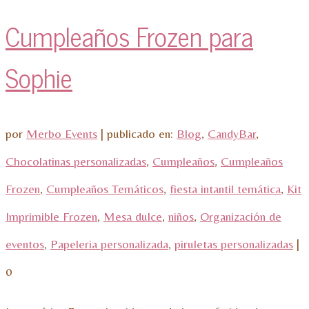
Cumpleaños Frozen para
Sophie
por
Merbo Events
|
publicado en:
Blog
,
CandyBar
,
Chocolatinas personalizadas
,
Cumpleaños
,
Cumpleaños
Frozen
,
Cumpleaños Temáticos
,
fiesta intantil temática
,
Kit
Imprimible Frozen
,
Mesa dulce
,
niños
,
Organización de
eventos
,
Papeleria personalizada
,
piruletas personalizadas
|
0