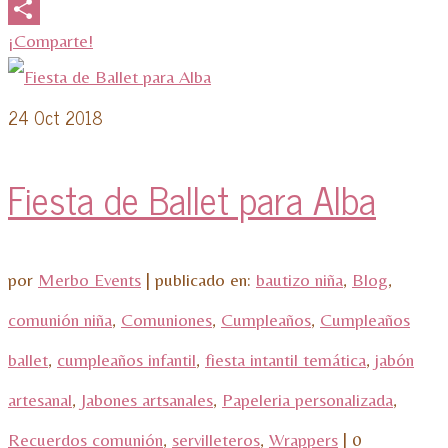
Email
¡Comparte!
24
Oct 2018
Fiesta de Ballet para Alba
por
Merbo Events
|
publicado en:
bautizo niña
,
Blog
,
comunión niña
,
Comuniones
,
Cumpleaños
,
Cumpleaños
ballet
,
cumpleaños infantil
,
fiesta intantil temática
,
jabón
artesanal
,
Jabones artsanales
,
Papeleria personalizada
,
Recuerdos comunión
,
servilleteros
,
Wrappers
|
0