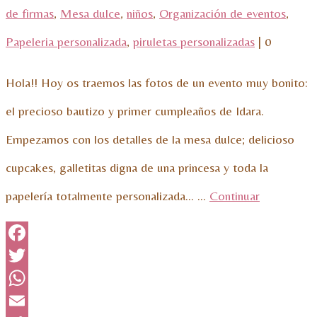
de firmas
,
Mesa dulce
,
niños
,
Organización de eventos
,
Papeleria personalizada
,
piruletas personalizadas
|
0
Hola!! Hoy os traemos las fotos de un evento muy bonito:
el precioso bautizo y primer cumpleaños de Idara.
Empezamos con los detalles de la mesa dulce; delicioso
cupcakes, galletitas digna de una princesa y toda la
papelería totalmente personalizada… …
Continuar
Facebook
Twitter
WhatsApp