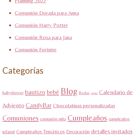
Planning 2022
Comunión Dorada para Anna
Comunión Harry Potter
Comunión Rosa para Jana
Comunión Fortnite
Categorías
Blog
bautizo
bebé
Calendario de
babyshower
Bodas
cajas
CandyBar
Adviento
Chocolatinas personalizadas
Cumpleaños
Comuniones
comunión niña
cumpleaños
detalles invitados
Cumpleaños Temáticos
Decoración
infantil