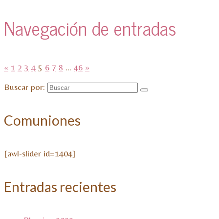
Navegación de entradas
«
1
2
3
4
5
6
7
8
…
46
»
Buscar por:
Comuniones
[awl-slider id=1404]
Entradas recientes