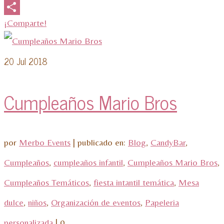
Email
¡Comparte!
20
Jul 2018
Cumpleaños Mario Bros
por
Merbo Events
|
publicado en:
Blog
,
CandyBar
,
Cumpleaños
,
cumpleaños infantil
,
Cumpleaños Mario Bros
,
Cumpleaños Temáticos
,
fiesta intantil temática
,
Mesa
dulce
,
niños
,
Organización de eventos
,
Papeleria
personalizada
|
0