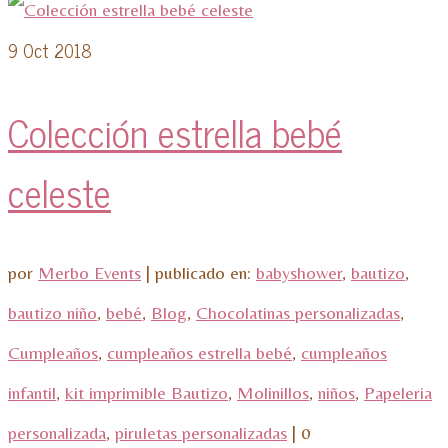
9
Oct 2018
Colección estrella bebé
celeste
por
Merbo Events
|
publicado en:
babyshower
,
bautizo
,
bautizo niño
,
bebé
,
Blog
,
Chocolatinas personalizadas
,
Cumpleaños
,
cumpleaños estrella bebé
,
cumpleaños
infantil
,
kit imprimible Bautizo
,
Molinillos
,
niños
,
Papeleria
personalizada
,
piruletas personalizadas
|
0