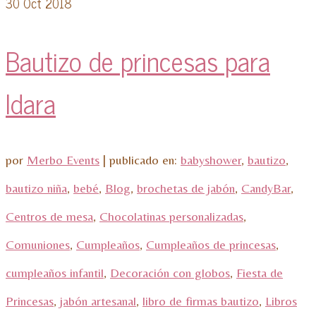
30
Oct 2018
Bautizo de princesas para
Idara
por
Merbo Events
|
publicado en:
babyshower
,
bautizo
,
bautizo niña
,
bebé
,
Blog
,
brochetas de jabón
,
CandyBar
,
Centros de mesa
,
Chocolatinas personalizadas
,
Comuniones
,
Cumpleaños
,
Cumpleaños de princesas
,
cumpleaños infantil
,
Decoración con globos
,
Fiesta de
Princesas
,
jabón artesanal
,
libro de firmas bautizo
,
Libros