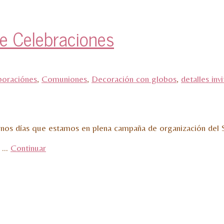
de Celebraciones
boraciónes
,
Comuniones
,
Decoración con globos
,
detalles inv
unos días que estamos en plena campaña de organización del S
s …
Continuar