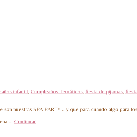
años infantil
,
Cumpleaños Temáticos
,
fiesta de pijamas
,
fiest
que son nuestras SPA PARTY .. y que para cuando algo para lo
lena …
Continuar