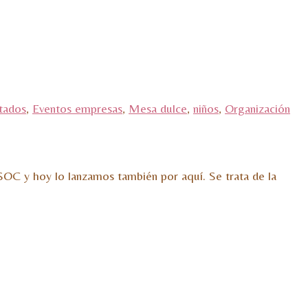
itados
,
Eventos empresas
,
Mesa dulce
,
niños
,
Organización
OC y hoy lo lanzamos también por aquí. Se trata de la