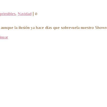
primibles
,
Navidad
|
0
.. aunque la ilusión ya hace días que sobrevuela nuestro Sh
inuar