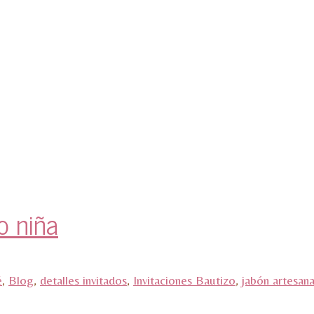
o niña
é
,
Blog
,
detalles invitados
,
Invitaciones Bautizo
,
jabón artesana