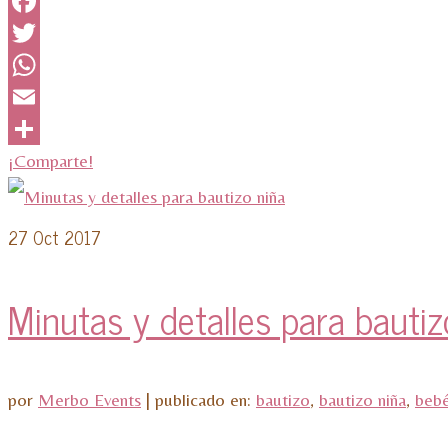
Facebook
Twitter
WhatsApp
Email
¡Comparte!
27
Oct 2017
Minutas y detalles para bautiz
por
Merbo Events
|
publicado en:
bautizo
,
bautizo niña
,
beb