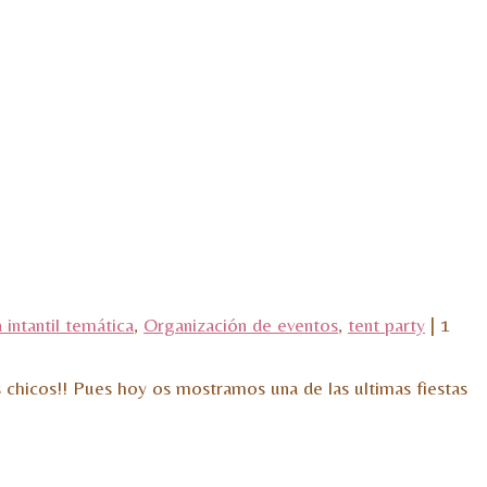
a intantil temática
,
Organización de eventos
,
tent party
|
1
s chicos!! Pues hoy os mostramos una de las ultimas fiestas