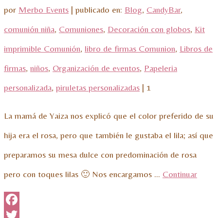
por
Merbo Events
|
publicado en:
Blog
,
CandyBar
,
comunión niña
,
Comuniones
,
Decoración con globos
,
Kit
imprimible Comunión
,
libro de firmas Comunion
,
Libros de
firmas
,
niños
,
Organización de eventos
,
Papeleria
personalizada
,
piruletas personalizadas
|
1
La mamá de Yaiza nos explicó que el color preferido de su
hija era el rosa, pero que también le gustaba el lila; así que
preparamos su mesa dulce con predominación de rosa
pero con toques lilas 🙂 Nos encargamos …
Continuar
Facebook