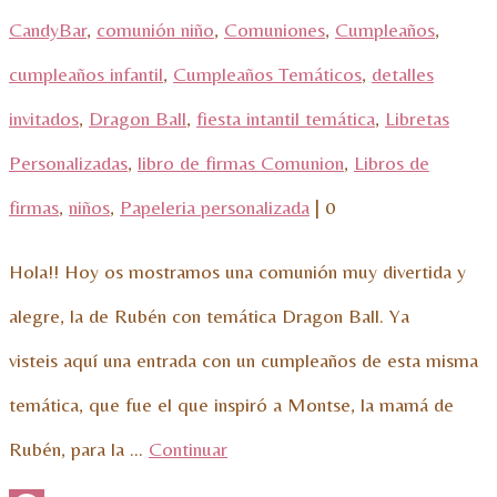
CandyBar
,
comunión niño
,
Comuniones
,
Cumpleaños
,
cumpleaños infantil
,
Cumpleaños Temáticos
,
detalles
invitados
,
Dragon Ball
,
fiesta intantil temática
,
Libretas
Personalizadas
,
libro de firmas Comunion
,
Libros de
firmas
,
niños
,
Papeleria personalizada
|
0
Hola!! Hoy os mostramos una comunión muy divertida y
alegre, la de Rubén con temática Dragon Ball. Ya
visteis aquí una entrada con un cumpleaños de esta misma
temática, que fue el que inspiró a Montse, la mamá de
Rubén, para la …
Continuar