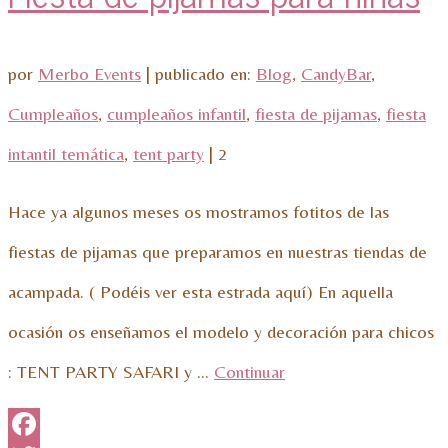
por
Merbo Events
|
publicado en:
Blog
,
CandyBar
,
Cumpleaños
,
cumpleaños infantil
,
fiesta de pijamas
,
fiesta
intantil temática
,
tent party
|
2
Hace ya algunos meses os mostramos fotitos de las
fiestas de pijamas que preparamos en nuestras tiendas de
acampada. ( Podéis ver esta estrada aquí) En aquella
ocasión os enseñamos el modelo y decoración para chicos
: TENT PARTY SAFARI y …
Continuar