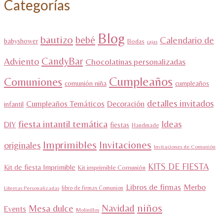
Categorías
Blog
bautizo
bebé
Calendario de
babyshower
Bodas
cajas
CandyBar
Adviento
Chocolatinas personalizadas
Cumpleaños
Comuniones
comunión niña
cumpleaños
detalles invitados
Cumpleaños Temáticos
Decoración
infantil
fiesta intantil temática
Ideas
DIY
fiestas
Handmade
Imprimibles
Invitaciones
originales
Invitaciones de Comunión
KITS DE FIESTA
Kit de fiesta Imprimible
Kit imprimible Comunión
Libros de firmas
Merbo
libro de firmas Comunion
Libretas Personalizadas
niños
Navidad
Mesa dulce
Events
Molinillos