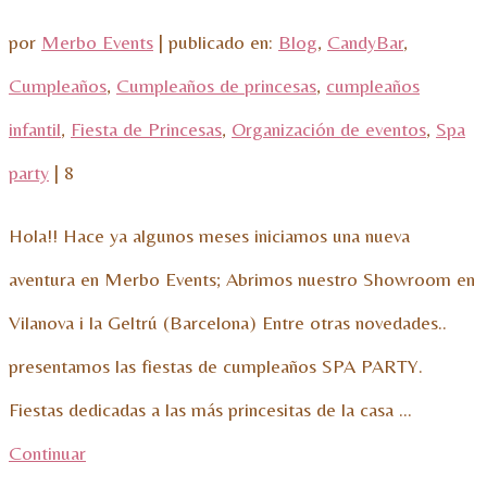
por
Merbo Events
|
publicado en:
Blog
,
CandyBar
,
Cumpleaños
,
Cumpleaños de princesas
,
cumpleaños
infantil
,
Fiesta de Princesas
,
Organización de eventos
,
Spa
party
|
8
Hola!! Hace ya algunos meses iniciamos una nueva
aventura en Merbo Events; Abrimos nuestro Showroom en
Vilanova i la Geltrú (Barcelona) Entre otras novedades..
presentamos las fiestas de cumpleaños SPA PARTY.
Fiestas dedicadas a las más princesitas de la casa …
Continuar