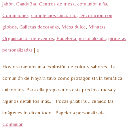
jabón
,
CandyBar
,
Centros de mesa
,
comunión niña
,
Comuniones
,
cumpleaños unicornio
,
Decoración con
globos
,
Galletas decoradas
,
Mesa dulce
,
Minutas
,
Organización de eventos
,
Papeleria personalizada
,
piruletas
personalizadas
|
0
Hoy os traemos una explosión de color y sabores.. La
comunión de Nayara tuvo como protagonista la temática
unicornios. Para ella preparamos esta preciosa mesa y
algunos detallitos más.. Pocas palabras …cuando las
imágenes lo dicen todo.. Papeleria personalizada, …
Continuar