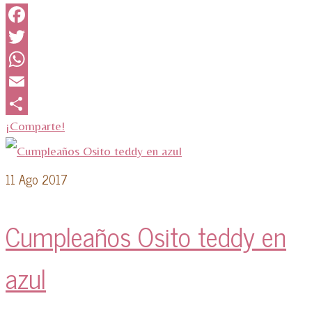
Facebook
Twitter
WhatsApp
Email
¡Comparte!
11
Ago 2017
Cumpleaños Osito teddy en
azul