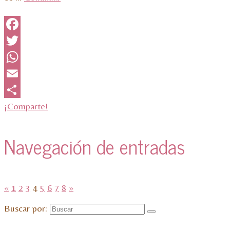
Facebook
Twitter
WhatsApp
Email
¡Comparte!
Navegación de entradas
«
1
2
3
4
5
6
7
8
»
Buscar por: