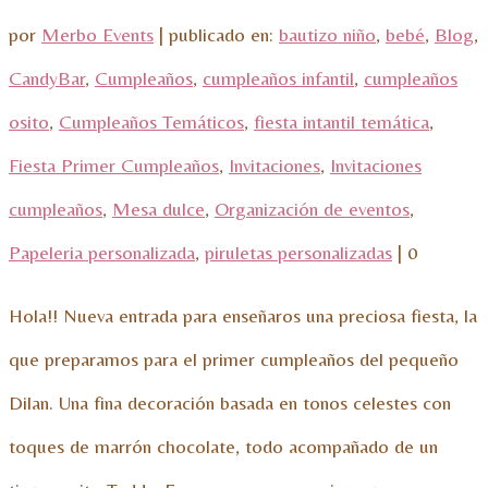
por
Merbo Events
|
publicado en:
bautizo niño
,
bebé
,
Blog
,
CandyBar
,
Cumpleaños
,
cumpleaños infantil
,
cumpleaños
osito
,
Cumpleaños Temáticos
,
fiesta intantil temática
,
Fiesta Primer Cumpleaños
,
Invitaciones
,
Invitaciones
cumpleaños
,
Mesa dulce
,
Organización de eventos
,
Papeleria personalizada
,
piruletas personalizadas
|
0
Hola!! Nueva entrada para enseñaros una preciosa fiesta, la
que preparamos para el primer cumpleaños del pequeño
Dilan. Una fina decoración basada en tonos celestes con
toques de marrón chocolate, todo acompañado de un