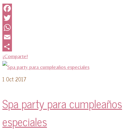
Facebook
Twitter
WhatsApp
Email
¡Comparte!
1
Oct 2017
Spa party para cumpleaños
especiales