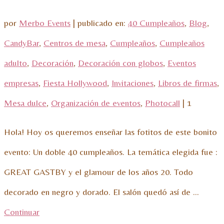
por
Merbo Events
|
publicado en:
40 Cumpleaños
,
Blog
,
CandyBar
,
Centros de mesa
,
Cumpleaños
,
Cumpleaños
adulto
,
Decoración
,
Decoración con globos
,
Eventos
empresas
,
Fiesta Hollywood
,
Invitaciones
,
Libros de firmas
,
Mesa dulce
,
Organización de eventos
,
Photocall
|
1
Hola! Hoy os queremos enseñar las fotitos de este bonito
evento: Un doble 40 cumpleaños. La temática elegida fue :
GREAT GASTBY y el glamour de los años 20. Todo
decorado en negro y dorado. El salón quedó así de …
Continuar